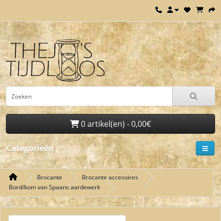
0 artikel(en) - 0,00€
Categorieën
Brocante
Brocante accesoires
Bord/kom van Spaans aardewerk