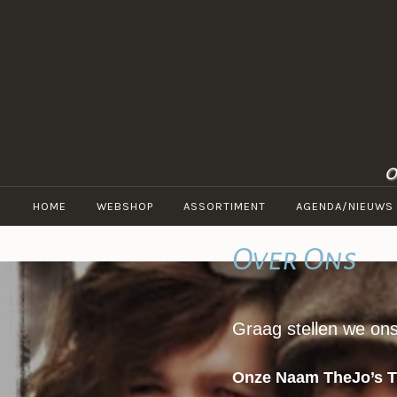
inhoud
springen
O
HOME
WEBSHOP
ASSORTIMENT
AGENDA/NIEUWS
Over Ons
Graag stellen we on
Onze Naam TheJo’s T