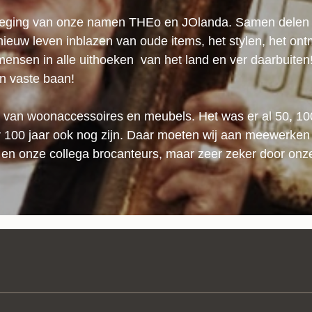
eging van onze namen THEo en JOlanda. Samen delen 
nieuw leven inblazen van oude items, het stylen, het o
mensen in alle uithoeken van het land en ver daarbuiten!
ijn vaste baan!
 van woonaccessoires en meubels. Het was er al 50, 100
ver 100 jaar ook nog zijn. Daar moeten wij aan meewerke
en onze collega brocanteurs, maar zeer zeker door onze