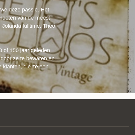
we deze passie. Het
ntmoeten van de meest
 Jolanda fulltime; Theo
 of 150 jaar geleden
n door ze te bewaren en
 klanten, die ze een