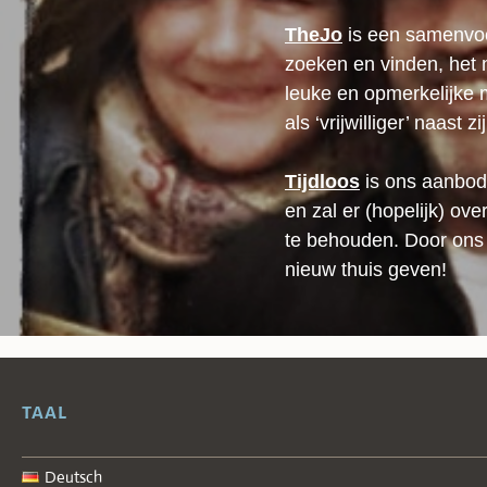
TheJo
is een samenvo
zoeken en vinden, het 
leuke en opmerkelijke 
als ‘vrijwilliger’ naast z
Tijdloos
is ons aanbod
en zal er (hopelijk) o
te behouden. Door ons 
nieuw thuis geven!
TAAL
Deutsch