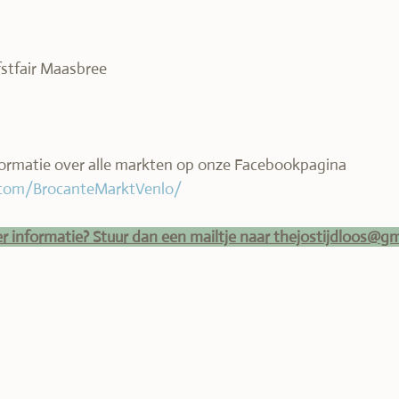
fstfair Maasbree
informatie over alle markten op onze Facebookpagina
.com/BrocanteMarktVenlo/
er informatie? Stuur dan een mailtje naar thejostijdloos@g